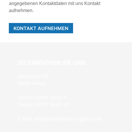
angegebenen Kontaktdaten mit uns Kontakt
aufnehmen.
KONTAKT AUFNEHMEN
SO ERREICHEN SIE UNS
Alleestraße 56
59065 Hamm
Telefon: 02381 39292 0
Telefax: 02381 39292 10
E-Mail:
info@brackelmann-wiggerich.de