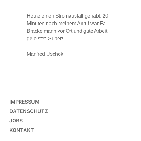
Heute einen Stromausfall gehabt, 20
St
Minuten nach meinem Anruf war Fa.
he
Brackelmann vor Ort und gute Arbeit
ru
geleistet. Super!
sc
Manfred Uschok
K
IMPRESSUM
DATENSCHUTZ
JOBS
KONTAKT