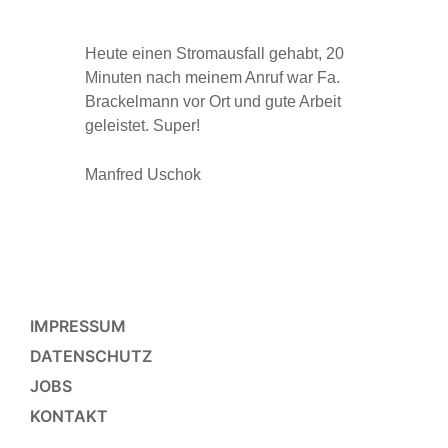
Heute einen Stromausfall gehabt, 20
St
Minuten nach meinem Anruf war Fa.
he
Brackelmann vor Ort und gute Arbeit
ru
geleistet. Super!
sc
Manfred Uschok
K
IMPRESSUM
DATENSCHUTZ
JOBS
KONTAKT